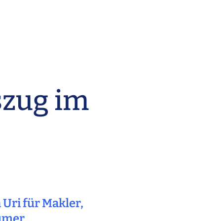
szug im
Uri für Makler,
ümer.