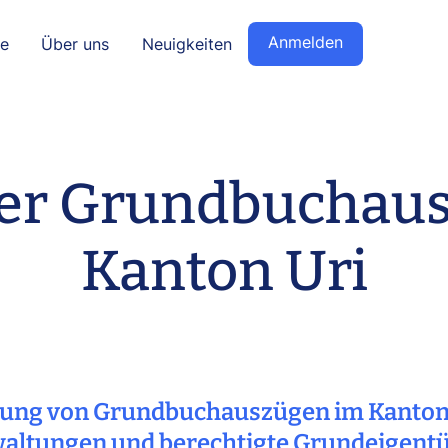
Anmelden
se
Über uns
Neuigkeiten
ler Grundbuchau
Kanton Uri
llung von Grundbuchauszügen im Kanton 
altungen und berechtigte Grundeigent